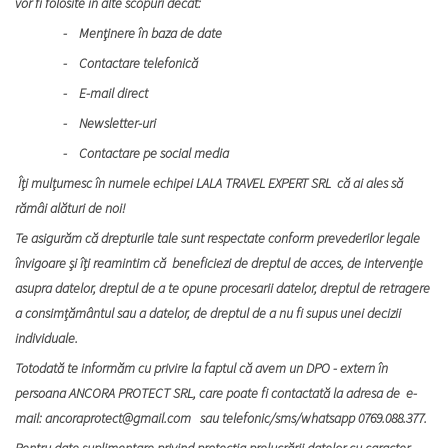
vor fi folosite în alte scopuri decât:
- Menţinere în baza de date
- Contactare telefonică
- E-mail direct
- Newsletter-uri
- Contactare pe social media
Îți mulțumesc în numele echipei LALA TRAVEL EXPERT SRL că ai ales să
rămâi alături de noi!
Te asigurăm că drepturile tale sunt respectate conform prevederilor legale
învigoare și îți reamintim că beneficiezi de dreptul de acces, de intervenție
asupra datelor, dreptul de a te opune procesarii datelor, dreptul de retragere
a consimțământul sau a datelor, de dreptul de a nu fi supus unei decizii
individuale.
Totodată te informăm cu privire la faptul că avem un DPO - extern în
persoana ANCORA PROTECT SRL, care poate fi contactată la adresa de e-
mail:
ancoraprotect@gmail.com
sau telefonic/sms/whatsapp 0769.088.377.