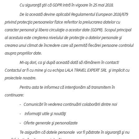
Cu siguranţă ştii că GDPR intră în vigoare în 25 mai 2018.
De la această devine aplicabil Regulamentul European 2016/679
privind protecţia persoanelor fizice referitor la prelucrarea datelor cu
caracter personal şi libera circulaţie a acestor date (GDPR). Scopul principal
al acestuia este creşterea nivelului de protecţie a datelor personale şi
crearea unui climat de încredere care să permită fiecărei persoane controlul
asupra propriilor date.
Mi-aş dori, ca şi după această dată să rămânem în contact!
Contactul ar fi cu mine şi cu echipa LALA TRAVEL EXPERT SRL şi implicit cu
proiectele noastre.
Pentru asta te informez că intenţionăm să transmitem în
continuare:
- Comunicări în vederea continuării colaborării dintre noi
- Informaţii utile şi noutăţi
- Oferte generale şi personalizate
Te asigurăm că datele personale vor fi păstrate în siguranţă şi nu